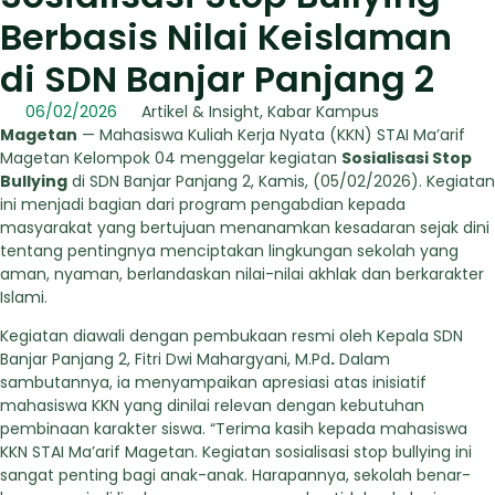
Berbasis Nilai Keislaman
di SDN Banjar Panjang 2
06/02/2026
Artikel & Insight
,
Kabar Kampus
Magetan
— Mahasiswa Kuliah Kerja Nyata (KKN) STAI Ma’arif
Magetan Kelompok 04 menggelar kegiatan
Sosialisasi Stop
Bullying
di SDN Banjar Panjang 2, Kamis, (05/02/2026). Kegiatan
ini menjadi bagian dari program pengabdian kepada
masyarakat yang bertujuan menanamkan kesadaran sejak dini
tentang pentingnya menciptakan lingkungan sekolah yang
aman, nyaman, berlandaskan nilai-nilai akhlak dan berkarakter
Islami.
Kegiatan diawali dengan pembukaan resmi oleh Kepala SDN
Banjar Panjang 2, Fitri Dwi Mahargyani, M.Pd
.
Dalam
sambutannya, ia menyampaikan apresiasi atas inisiatif
mahasiswa KKN yang dinilai relevan dengan kebutuhan
pembinaan karakter siswa. “Terima kasih kepada mahasiswa
KKN STAI Ma’arif Magetan. Kegiatan sosialisasi stop bullying ini
sangat penting bagi anak-anak. Harapannya, sekolah benar-