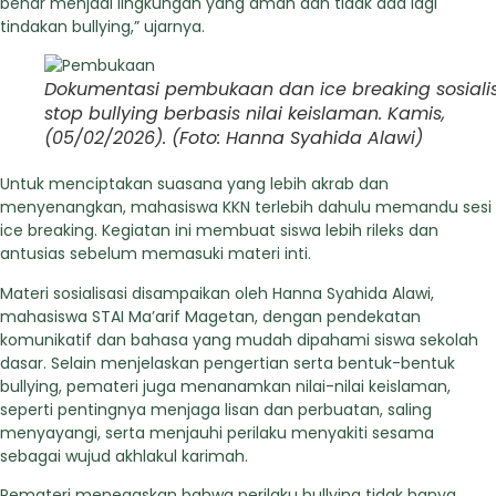
benar menjadi lingkungan yang aman dan tidak ada lagi
tindakan bullying,” ujarnya.
Dokumentasi pembukaan dan ice breaking sosialis
stop bullying berbasis nilai keislaman. Kamis,
(05/02/2026). (Foto: Hanna Syahida Alawi)
Untuk menciptakan suasana yang lebih akrab dan
menyenangkan, mahasiswa KKN terlebih dahulu memandu sesi
ice breaking. Kegiatan ini membuat siswa lebih rileks dan
antusias sebelum memasuki materi inti.
Materi sosialisasi disampaikan oleh Hanna Syahida Alawi,
mahasiswa STAI Ma’arif Magetan, dengan pendekatan
komunikatif dan bahasa yang mudah dipahami siswa sekolah
dasar. Selain menjelaskan pengertian serta bentuk-bentuk
bullying, pemateri juga menanamkan nilai-nilai keislaman,
seperti pentingnya menjaga lisan dan perbuatan, saling
menyayangi, serta menjauhi perilaku menyakiti sesama
sebagai wujud akhlakul karimah.
Pemateri menegaskan bahwa perilaku bullying tidak hanya