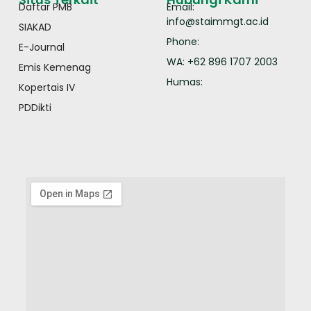
Daftar PMB
Email:
info@staimmgt.ac.id
SIAKAD
Phone:
E-Journal
WA: +62 896 1707 2003
Emis Kemenag
Humas:
Kopertais IV
PDDikti