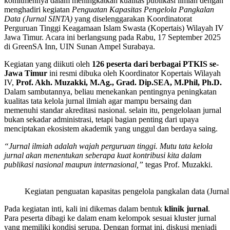
komitmennya dalam meningkatkan kualitas publikasi ilmiah dengan
menghadiri kegiatan
Penguatan Kapasitas Pengelola Pangkalan
Data (Jurnal SINTA)
yang diselenggarakan Koordinatorat
Perguruan Tinggi Keagamaan Islam Swasta (Kopertais) Wilayah IV
Jawa Timur. Acara ini berlangsung pada Rabu, 17 September 2025
di GreenSA Inn, UIN Sunan Ampel Surabaya.
Kegiatan yang diikuti oleh
126 peserta dari berbagai PTKIS se-
Jawa Timur
ini resmi dibuka oleh Koordinator Kopertais Wilayah
IV,
Prof. Akh. Muzakki, M.Ag., Grad. Dip.SEA, M.Phil, Ph.D.
Dalam sambutannya, beliau menekankan pentingnya peningkatan
kualitas tata kelola jurnal ilmiah agar mampu bersaing dan
memenuhi standar akreditasi nasional. selain itu, pengelolaan jurnal
bukan sekadar administrasi, tetapi bagian penting dari upaya
menciptakan ekosistem akademik yang unggul dan berdaya saing.
“Jurnal ilmiah adalah wajah perguruan tinggi. Mutu tata kelola
jurnal akan menentukan seberapa kuat kontribusi kita dalam
publikasi nasional maupun internasional,”
tegas Prof. Muzakki.
Kegiatan penguatan kapasitas pengelola pangkalan data (Jurnal
Pada kegiatan inti, kali ini dikemas dalam bentuk
klinik jurnal
.
Para peserta dibagi ke dalam enam kelompok sesuai kluster jurnal
yang memiliki kondisi serupa. Dengan format ini, diskusi menjadi