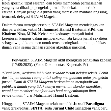
lebih spesifik, tepat sasaran, dan fokus membedah permasalahan
yang nyata dihadapi pengelola jurnal. Pendekatan ini terbukti
efektif. Banyak pengelola jurnal yang merasakan manfaat langsung,
termasuk delegasi STAIM Magetan.
Dalam forum strategis tersebut, STAIM Magetan mendelegasikan
dua perwakilan, yakni
Muhammad Hamid Bastomi, S.Pd.
dan
Khoirun Nisa, M.Pd.
Kehadiran keduanya menjadi bukti
keseriusan kampus dalam memperkokoh tata kelola jurnal sekaligus
sebagai wujud komitmen untuk terus meningkatkan mutu publikasi
ilmiah yang sesuai dengan standar akreditasi nasional.
Perwakilan STAIM Magetan aktif mengikuti penguatan kapasitas
(17/09/2025). (Foto: Dokumentasi Kopertais IV)
“Bagi kami, kegiatan ini bukan sekadar forum belajar teknis. Lebih
dari itu, ini adalah ruang untuk saling menguatkan antar-pengelola
jurnal. Kami di STAIM Magetan berkomitmen menghadirkan
publikasi ilmiah yang tidak hanya memenuhi standar akreditasi,
tetapi juga memberi manfaat luas bagi pengembangan ilmu
pengetahuan,”
ujar Muhammad Hamid Bastomi.
Hingga kini, STAIM Magetan telah memiliki
Jurnal Paradigma
yang terakreditasi
SINTA
, serta
Jurnal Child Kingdom
yang baru