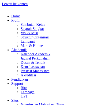
Lewati ke konten
Home
Profil
Sambutan Ketua
Sejarah Singkat
Visi & Misi
Struktur Organisasi
Lambang
Mars & Himne
Akademik
Kalender Akademik
Jadwal Perkuliahan
Dosen & Tendik
Kemahasiswaan
Prestasi Mahasiswa
Akreditasi
Pendidikan
Support
Biro
Lembaga
UPT
Situs
Penerimaan Mahasiswa Baru