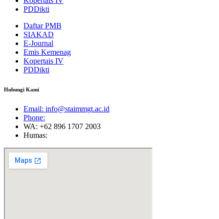
Kopertais IV
PDDikti
Daftar PMB
SIAKAD
E-Journal
Emis Kemenag
Kopertais IV
PDDikti
Hubungi Kami
Email: info@staimmgt.ac.id
Phone:
WA: +62 896 1707 2003
Humas: