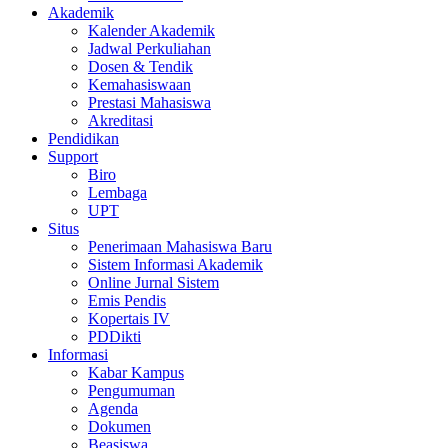
Akademik
Kalender Akademik
Jadwal Perkuliahan
Dosen & Tendik
Kemahasiswaan
Prestasi Mahasiswa
Akreditasi
Pendidikan
Support
Biro
Lembaga
UPT
Situs
Penerimaan Mahasiswa Baru
Sistem Informasi Akademik
Online Jurnal Sistem
Emis Pendis
Kopertais IV
PDDikti
Informasi
Kabar Kampus
Pengumuman
Agenda
Dokumen
Beasiswa