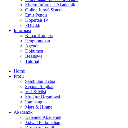
Sistem Informasi Akademik
Online Jurnal Sistem
Emis Pendis
Kopertais IV
PDDikti
Informasi
Kabar Kampus
Pengumuman
Agenda
Dokumen
Beasiswa
Tutorial
Home
Profil
Sambutan Ketua
Sejarah Singkat
Visi & Misi
Struktur Organisasi
Lambang
Mars & Himne
Akademik
Kalender Akademik
Jadwal Perkuliahan
Dosen & Tendik