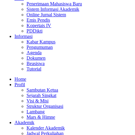
Penerimaan Mahasiswa Baru
Sistem Informasi Akademik
Online Jurnal Sistem
Emis Pendis
Kopertais IV
PDDikti
Informasi
Kabar Kampus
Pengumuman
Agenda
Dokumen
Beasiswa
Tutorial
Home
Profil
Sambutan Ketua
Sejarah Singkat
Visi & Misi
Struktur Organisasi
Lambang
Mars & Himne
Akademik
Kalender Akademik
Jadwal Perkuliahan