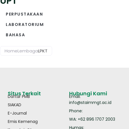
UPT
PERPUSTAKAAN
LABORATORIUM
BAHASA
Home
Lembaga
LPKT
Situs Terkait
Hubungi Kami
Daftar PMB
Email:
info@staimmgt.ac.id
SIAKAD
Phone:
E-Journal
WA: +62 896 1707 2003
Emis Kemenag
Humas: