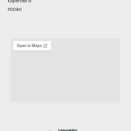
Kopertais IV
PDDikti