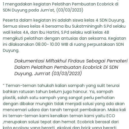
1 mengadakan kegiatan Pelatihan Pembuatan Ecobrick di
SDN Duyung pada Jum’at, (03/03/2023)
Peserta dalam kegiatan ini adalah siswa kelas 4 SDN Duyung.
Semua siswa kelas 4 bersama Ibu Sukatminingsih S.Pd selaku
wali kelas 4A, dan Ibu Hartini, S.Pd selaku wali kelas 4B
mengikuti pelatihan dengan antusias dan seksama. Kegiatan
ini dilaksanakan 08.00- 10.00 WIB di ruang perpustakaan SDN
Duyung.
Dokumentasi Miftakhul Firdaus Sebagai Pemateri
Dalam Pelatihan Pembuatan Ecobrick Di SDN
Duyung, Jum’at (03/03/2023)
” Teman-teman tahukah kalian sampah yang sulit terurai
bahkan ratusan tahun belum juga hancur. Ya, sampah
plastik, salah satu sampah yang sangat perlu perhatian
dengan dibakar mungkin tidak menjadi solusi yang ada akan
mencemari udara dan tanah tempat pembakaran. Maka kali
ini teman-teman kami kenalkan teman kami yaitu ECO
,merupakan solusi tepat dan hemat. Ecobrick berasal dari
kata ecology yang berarti ekologi dan brick yang berarti