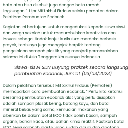
bata atau bisa disebut juga dengan bata ramah
lingkungan.” Ujar Miftakhul Firdaus selaku pemateri dalam
Pelatihan Pembuatan Ecobrick .
Kegiatan ini bertujuan untuk mengedukasi kepada siswa siswi
dan warga sekolah untuk menumbuhkan kreativitas dan
inovasi sebagai tindak lanjut kurikulum merdeka berbasis
proyek, tentunya juga mengajak berpikir tentang
pengelolaan sampah plastik yang menjadi permasalahan
selama ini di Asia Tenggara khususnya Indonesia.
Siswa-siswi SDN Duyung praktek secara langsun
pembuatan Ecobrick, Jum’at (03/03/2023)
Dalam pelatihan tersebut Miftakhul Firdaus (Pemateri)
memaparkan cara pembuatan ecobrick, ” Perlu kita ketahui
bersama pembuatan ecobrick alat yang perlu disiapkan
adalah sampah plastik kering, batang kayu, dan botol
mineral bekas yang sama, kemudian makanan yang
diberikan ke dalam botol ECO tidak boleh basah, sampah
organik, bahan kaca, atau bahan kimia reaktif. Pastikan botol
ECO terisi sampah plastik yang sudah dicuci dan dipotong