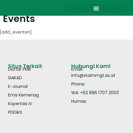
Events
[add_eventon]
Situs Terkait
Hubungi Kami
Daftar PMB
Email:
info@staimmgt.ac.id
SIAKAD
Phone:
E-Journal
WA: +62 896 1707 2003
Emis Kemenag
Humas:
Kopertais IV
PDDikti