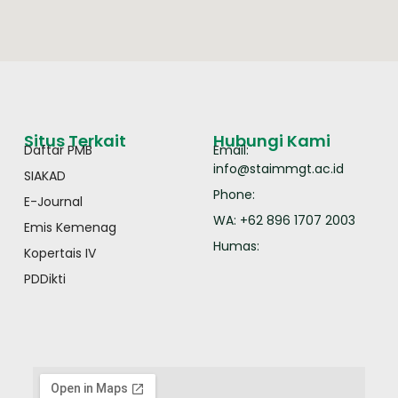
Situs Terkait
Hubungi Kami
Daftar PMB
Email:
info@staimmgt.ac.id
SIAKAD
Phone:
E-Journal
WA: +62 896 1707 2003
Emis Kemenag
Humas:
Kopertais IV
PDDikti